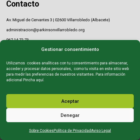
Contacto
Av. Miguel de Cervantes 3 | 02600 Villarrobledo (Albacete)
administracion@parkinsonvillarrobledo.org
967 14 72 73
Gestionar consentimiento
Utilizamos cookies analíticas con tu consentimiento para almacenar,
acceder y procesar datos personales, como tu visita en este sitio web
para medir las preferencias de nuestros visitantes. Para información
adicional
Pincha aquí
.
Aceptar
© Asociación de Familiares y Enfermos de Parkinson y
Denegar
otras Enfermedades Neurodegenerativas de Villarrobledo
Sobre Cookies
Política de Privacidad
Aviso Legal