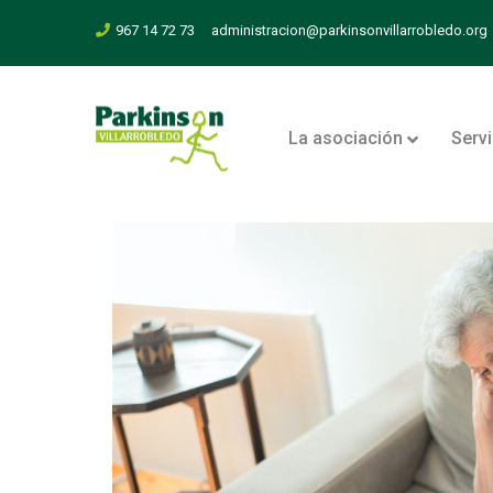
967 14 72 73
administracion@parkinsonvillarrobledo.org
La asociación
Serv